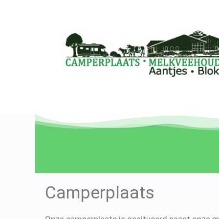
Camperplaats
Onze camperplaats is gesitueerd naast onze m