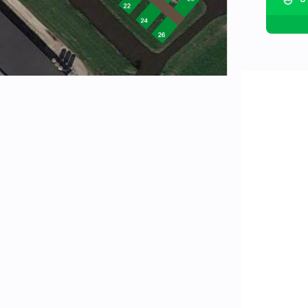
I
In dez
onze c
zij
wasb
ruimte
maken.