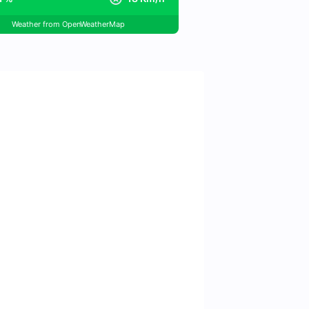
Weather from OpenWeatherMap
nformatiepunt
e ruimte kunt u informatie over
amperplaats vinden. Daarnaast
n 4 douches, 4 toiletten en 4
akken aanwezig in de sanitair
. Hier kunt u gratis gebruik van
 Drinkwater kunt u tappen naast
de sanitair ruimte.