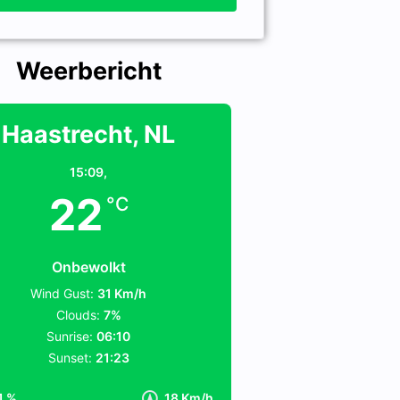
Weerbericht
Haastrecht, NL
15:09,
22
°C
Onbewolkt
Wind Gust:
31 Km/h
Clouds:
7%
Sunrise:
06:10
Sunset:
21:23
1 %
18 Km/h