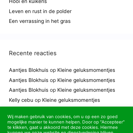
Hooi en kuikens
Leven en rust in de polder
Een verrassing in het gras
Recente reacties
Aantjes Blokhuis
op
Kleine geluksmomentjes
Aantjes Blokhuis
op
Kleine geluksmomentjes
Aantjes Blokhuis
op
Kleine geluksmomentjes
Kelly cebu
op
Kleine geluksmomentjes
Enoa america
op
Kleine geluksmomentjes
Wij maken gebruik van cookies, om u op een zo goed
mogelijke manier te kunnen helpen. Door op "Accepteer"
te klikken, gaat u akkoord met deze cookies. Hiermee
kunnen we onze website en dienstverlening blijven